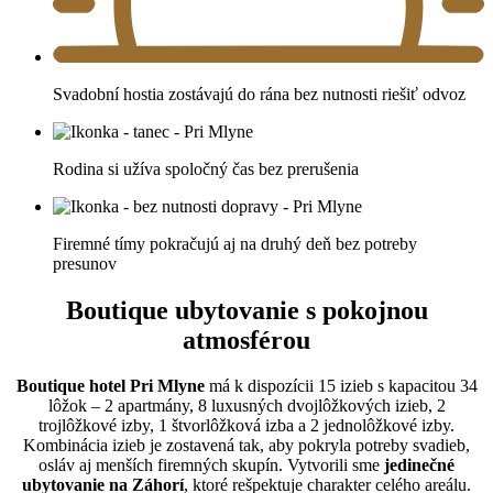
Svadobní hostia zostávajú do rána bez nutnosti riešiť odvoz
Rodina si užíva spoločný čas bez prerušenia
Firemné tímy pokračujú aj na druhý deň bez potreby
presunov
Boutique ubytovanie s pokojnou
atmosférou
Boutique hotel Pri Mlyne
má k dispozícii 15 izieb s kapacitou 34
lôžok – 2 apartmány, 8 luxusných dvojlôžkových izieb, 2
trojlôžkové izby, 1 štvorlôžková izba a 2 jednolôžkové izby.
Kombinácia izieb je zostavená tak, aby pokryla potreby svadieb,
osláv aj menších firemných skupín. Vytvorili sme
jedinečné
ubytovanie na Záhorí
, ktoré rešpektuje charakter celého areálu.