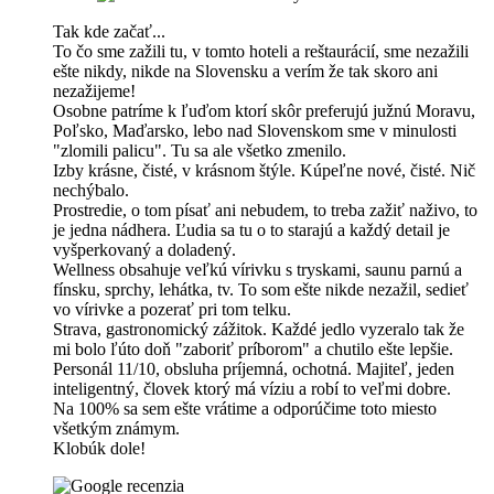
Tak kde začať...
To čo sme zažili tu, v tomto hoteli a reštaurácií, sme nezažili
ešte nikdy, nikde na Slovensku a verím že tak skoro ani
nezažijeme!
Osobne patríme k ľuďom ktorí skôr preferujú južnú Moravu,
Poľsko, Maďarsko, lebo nad Slovenskom sme v minulosti
"zlomili palicu". Tu sa ale všetko zmenilo.
Izby krásne, čisté, v krásnom štýle. Kúpeľne nové, čisté. Nič
nechýbalo.
Prostredie, o tom písať ani nebudem, to treba zažiť naživo, to
je jedna nádhera. Ľudia sa tu o to starajú a každý detail je
vyšperkovaný a doladený.
Wellness obsahuje veľkú vírivku s tryskami, saunu parnú a
fínsku, sprchy, lehátka, tv. To som ešte nikde nezažil, sedieť
vo vírivke a pozerať pri tom telku.
Strava, gastronomický zážitok. Každé jedlo vyzeralo tak že
mi bolo ľúto doň "zaboriť príborom" a chutilo ešte lepšie.
Personál 11/10, obsluha príjemná, ochotná. Majiteľ, jeden
inteligentný, človek ktorý má víziu a robí to veľmi dobre.
Na 100% sa sem ešte vrátime a odporúčime toto miesto
všetkým známym.
Klobúk dole!