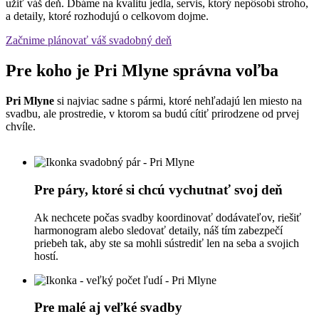
užiť váš deň. Dbáme na kvalitu jedla, servis, ktorý nepôsobí stroho,
a detaily, ktoré rozhodujú o celkovom dojme.
Začnime plánovať váš svadobný deň
Pre koho je Pri Mlyne správna voľba
Pri Mlyne
si najviac sadne s pármi, ktoré nehľadajú len miesto na
svadbu, ale prostredie, v ktorom sa budú cítiť prirodzene od prvej
chvíle.
Pre páry, ktoré si chcú vychutnať svoj deň
Ak nechcete počas svadby koordinovať dodávateľov, riešiť
harmonogram alebo sledovať detaily, náš tím zabezpečí
priebeh tak, aby ste sa mohli sústrediť len na seba a svojich
hostí.
Pre malé aj veľké svadby