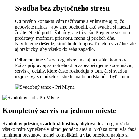
Svadba bez zbytočného stresu
Od prvého kontaktu vám načúvame a vnímame aj to, čo
nepoviete nahlas, aby sme pochopili, akú svadbu si naozaj
želáte. Nie tú podľa šablóny, ale tú vašu. Prejdeme si spolu
predstavy, možnosti priestoru, menu aj priebeh dňa.
Navrhneme riešenie, ktoré bude fungovať nielen vizuálne, ale
aj prakticky, aby všetko do seba zapadlo.
Odbremeníme vás od organizovania aj neustálej kontroly.
Počas príprav aj samotného dňa zabezpečujeme koordináciu,
servis aj detaily, ktoré často rozhodujú o tom, či si svadbu
užijete. Vy sa môžete sústrediť na to podstatné – byť spolu.
Kompletný servis na jednom mieste
Svadobný priestor,
svadobná hostina,
ubytovanie aj organizácia –
všetko máte vyriešené v rámci jedného areálu. Vďaka tomu vás čaká
minimum presunov, menej komplikácií a viac priestoru naplno si