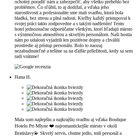
ochotný poradiť nám a zabezpečiť, aby všetko prebehlo bez
problémov. Čo sľúbil, to aj dodržal, a vďaka jeho
starostlivosti a profesionalite sme mali svadbu, ktorá bola
hladká, bez stresu a plná radosti. Kiežby každý pristupoval k
svojej práci takto zodpovedne a s takým nadšením! Tento
hotel jednoznačne odporúčame všetkým, ktorí hľadajú miesto
s výnimočnou atmosférou a skvelým personálom. Naši hostia
nám po udalosti vyjadrili len pozitívne dojmy a chválili
prostredie aj prístup personálu. Bolo to naozaj
nezabudnuteľné a tešíme sa na ďalšie príležitosti, kedy sa sem
radi vrátime!
Hana H.
Mala som najlepšiu a najkrajšiu svadbu aj vďaka Boutique
Hotelu Pri Mlyne ❤️ najromantickejšie miesto v okoli
Bratislavy💫 Skvelý servis, chutne jedlo, milí personál a