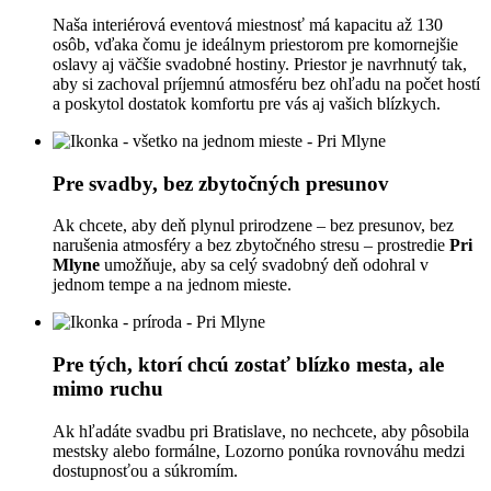
Naša interiérová eventová miestnosť má kapacitu až 130
osôb, vďaka čomu je ideálnym priestorom pre komornejšie
oslavy aj väčšie svadobné hostiny. Priestor je navrhnutý tak,
aby si zachoval príjemnú atmosféru bez ohľadu na počet hostí
a poskytol dostatok komfortu pre vás aj vašich blízkych.
Pre svadby, bez zbytočných presunov
Ak chcete, aby deň plynul prirodzene – bez presunov, bez
narušenia atmosféry a bez zbytočného stresu – prostredie
Pri
Mlyne
umožňuje, aby sa celý svadobný deň odohral v
jednom tempe a na jednom mieste.
Pre tých, ktorí chcú zostať blízko mesta, ale
mimo ruchu
Ak hľadáte svadbu pri Bratislave, no nechcete, aby pôsobila
mestsky alebo formálne, Lozorno ponúka rovnováhu medzi
dostupnosťou a súkromím.