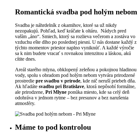
Romantická svadba pod holým nebom
Svadba je náhrdelník z okamihov, ktoré sa už nikdy
nezopakujú. Pohľad, keď kráčate k oltáru. Nádych pred
vaším „áno“. Smiech, ktorý sa rozlieva večerom a zostáva vo
vzduchu ešte dlho po poslednej piesni. U nás dostane každý z
týchto momentov priestor naplno vyniknúť. A každé výročie
sa k nim budete vracať s rovnakou intenzitou a láskou, akú
cítite dnes.
Areál starého mlyna, obklopený zeleňou a pokojnou hladinou
vody, spolu s obradom pod holým nebom vytvára prirodzené
prostredie
pre svadbu v prírode
, kde nič neruší priebeh dňa.
Ak hľadáte
svadbu pri Bratislave
, ktorá nepôsobí formálne,
ale prirodzene,
Pri Mlyne
ponúka miesto, kde sa celý deň
odohráva v jednom rytme – bez presunov a bez narušenia
atmosféry.
Máme to pod kontrolou