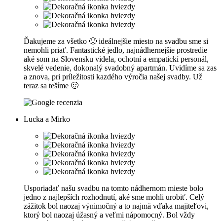
Ďakujeme za všetko 🙂 ideálnejšie miesto na svadbu sme si
nemohli priať. Fantastické jedlo, najnádhernejšie prostredie
aké som na Slovensku videla, ochotní a empatickí personál,
skvelé vedenie, dokonalý svadobný apartmán. Uvidíme sa zas
a znova, pri príležitosti kazdého výročia našej svadby. Už
teraz sa tešíme 🙂
Lucka a Mirko
Usporiadať našu svadbu na tomto nádhernom mieste bolo
jedno z najlepších rozhodnutí, aké sme mohli urobiť. Celý
zážitok bol naozaj výnimočný a to najmä vďaka majiteľovi,
ktorý bol naozaj úžasný a veľmi nápomocný. Bol vždy