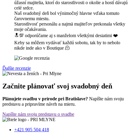
úžasní majitelia, ktorí do starostlivosti o okolie a hostí dávajú
celé srdce.
Naš svadobný deň bol výnimočný hlavne vďaka tomuto
čarovnemu miestu.
Starostlivosť personálu a najmä majiteľov prekonala všetky
moje očakávania.
🔝💯 odporúčame aj s manželom všetkými desiatimi ❤️
Keby sa môžem vydávať každú sobotu, tak by to nebolo
nikde inde ako v Boutique 🫠
Ďalšie recenzie
Začnite plánovať svoj svadobný deň
Plánujete svadbu v prírode pri Bratislave?
Napíšte nám svoju
predstavu a pripravíme návrh na mieru.
Napíšte nám svoju predstavu o svadbe
+421 905 504 418