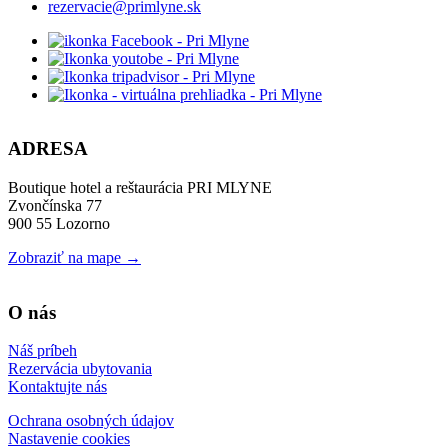
rezervacie@primlyne.sk
ADRESA
Boutique hotel a reštaurácia PRI MLYNE
Zvončínska 77
900 55 Lozorno
Zobraziť na mape →
O nás
Náš príbeh
Rezervácia ubytovania
Kontaktujte nás
Ochrana osobných údajov
Nastavenie cookies